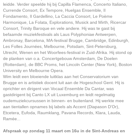
leidde. Verder speelde hij bij Capilla Flamenca, Concerto Italiano,
Currende Consort, Ex Tempore, Huelgas Ensemble, Il
Fondamento, Il Gardellino, La Caccia Consort, Le Poème
Harmonique, La Folata, Explorations, Musick and Mirth, Ricercar
Consort, Trinity Baroque en vele andere. Hij was te gast bij
befaamde muziekfestivals als Laus Polyphoniae Antwerpen,
Ambronay, Barcelona, MA-festival Brugge, Cambridge, Edinburgh,
Les Folles Journées, Melbourne, Potsdam, Sint-Petersburg,
Utrecht, Wenen en het Woorfees-festival in Zuid-Afrika. Hij stond op
de planken van o.a. Concertgebouw Amsterdam, De Doelen
(Rotterdam), de BBC Proms, het Lincoln Center (New York), Boston
University en Melbourne Opera.
Wim leidt een bloeiende luitklas aan het Conservatorium van
Brugge en is artistiek docent luit aan de Hogeschool Gent. Hij is
oprichter en dirigent van Vocaal Ensemble Da Cantar, was
gastdirigent bij Canto LX uit Luxemburg en leidt regelmatig
oudemuziekcursussen in binnen- en buitenland. Hij werkte mee
aan tientallen opnames bij labels als Accent (Diapason D’Or),
Etcetera, Eufoda, Raumklang, Pavana Records, Klara, Lauda,
Ramée...
Afspraak op zondag 11 maart om 16u in de Sint-Andreas en