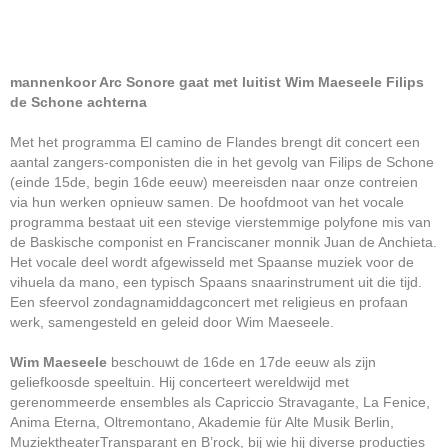
mannenkoor Arc Sonore gaat met luitist Wim Maeseele Filips
de Schone achterna
Met het programma El camino de Flandes brengt dit concert een
aantal zangers-componisten die in het gevolg van Filips de Schone
(einde 15de, begin 16de eeuw) meereisden naar onze contreien
via hun werken opnieuw samen. De hoofdmoot van het vocale
programma bestaat uit een stevige vierstemmige polyfone mis van
de Baskische componist en Franciscaner monnik Juan de Anchieta.
Het vocale deel wordt afgewisseld met Spaanse muziek voor de
vihuela da mano, een typisch Spaans snaarinstrument uit die tijd.
Een sfeervol zondagnamiddagconcert met religieus en profaan
werk, samengesteld en geleid door Wim Maeseele.
Wim Maeseele
beschouwt de 16de en 17de eeuw als zijn
geliefkoosde speeltuin. Hij concerteert wereldwijd met
gerenommeerde ensembles als Capriccio Stravagante, La Fenice,
Anima Eterna, Oltremontano, Akademie für Alte Musik Berlin,
MuziektheaterTransparant en B’rock, bij wie hij diverse producties