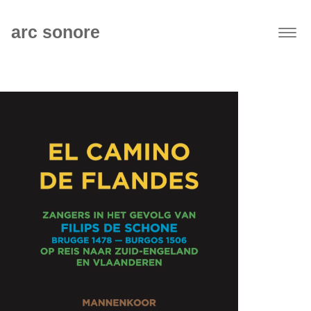
arc sonore
Togg
navig